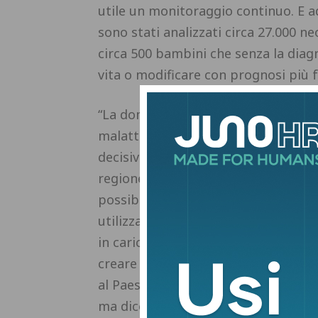
utile un monitoraggio continuo. E 
sono stati analizzati circa 27.000 ne
circa 500 bambini che senza la diag
vita o modificare con prognosi più f
“La domanda è semplice – dichiara
malattia genetica grave, se possiam
decisiva nei primi giorni di vita, p
regione in cui un bambino nasce? Il
possibilità avrà un neonato”. Il P
utilizzare le conoscenze della geneti
in carico. Non per promettere mirac
creare un primato regionale fine a s
al Paese. Per questo il messaggio s
ma dice – soprattutto ‘per tutti i b