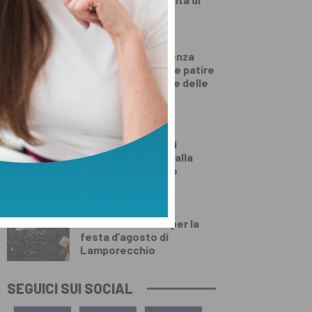
rilascio
SALUTE E BENESSERE
Come dimagrire senza
contare le calorie e patire
la fame? La lezione delle
diete ‘veg’
DALLA TOSCANA
Un’altra giornata di
incendi di bosco, dalla
Toscana al Mugello
PRIMO PIANO
Numeri da record per la
festa d’agosto di
Lamporecchio
SEGUICI SUI SOCIAL