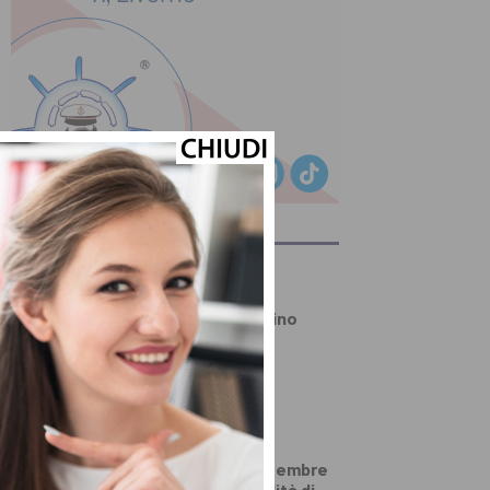
ULTIMI ARTICOLI
PRIMO PIANO
Quarrata ricorda Gino
Bracali, Giordano
Cappellini e Mario
Innocenti
PRIMO PIANO
Carta d’identità
elettronica, a settembre
cambiano le modalità di