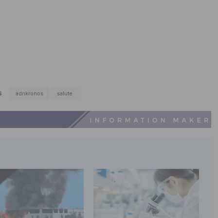
S
adnkronos
salute