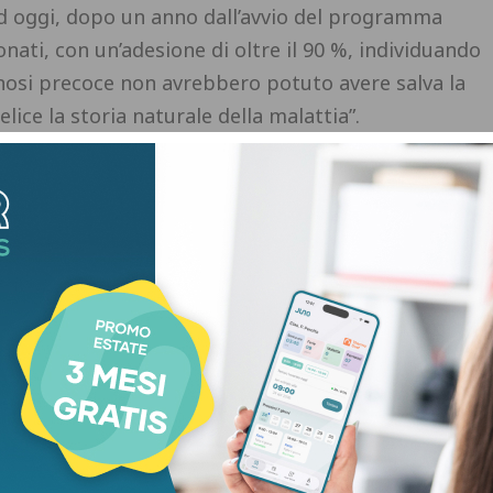
ad oggi, dopo un anno dall’avvio del programma
onati, con un’adesione di oltre il 90 %, individuando
nosi precoce non avrebbero potuto avere salva la
elice la storia naturale della malattia”.
 Amati- se possiamo scoprire per tempo una
o dare ai medici e alle famiglie un’informazione
erché questa possibilità dovrebbe dipendere dalla
 luogo di nascita non può stabilire quante
rogramma Genoma Puglia nasce da questa idea,
ca per anticipare diagnosi, percorsi clinici e prese
oli, ma per aumentare le possibilità; non per
é stesso, ma per indicare una traiettoria possibile
celto da Amati non dice soltanto ‘Genoma Puglia’,
ambini d’Italia’. “La Puglia ha imboccato una