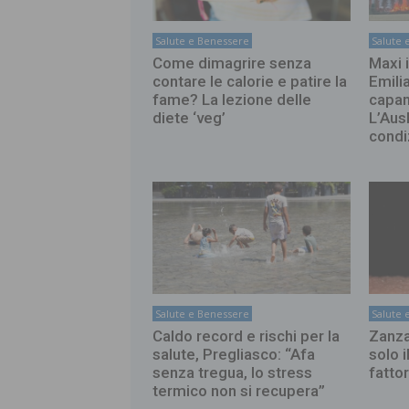
Salute e Benessere
Salute 
Come dimagrire senza
Maxi 
contare le calorie e patire la
Emili
fame? La lezione delle
capan
diete ‘veg’
L’Ausl
condi
Salute e Benessere
Salute 
Caldo record e rischi per la
Zanza
salute, Pregliasco: “Afa
solo i
senza tregua, lo stress
fattor
termico non si recupera”