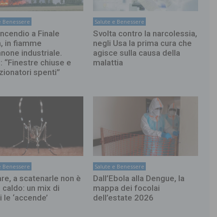
e Benessere
Salute e Benessere
incendio a Finale
Svolta contro la narcolessia,
a, in fiamme
negli Usa la prima cura che
none industriale.
agisce sulla causa della
: “Finestre chiuse e
malattia
zionatori spenti”
e Benessere
Salute e Benessere
re, a scatenarle non è
Dall’Ebola alla Dengue, la
l caldo: un mix di
mappa dei focolai
i le ‘accende’
dell’estate 2026