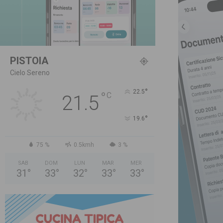
PISTOIA
Cielo Sereno
°
22.5
°
C
21.5
°
19.6
75 %
0.5kmh
3 %
SAB
DOM
LUN
MAR
MER
31
°
33
°
32
°
33
°
33
°