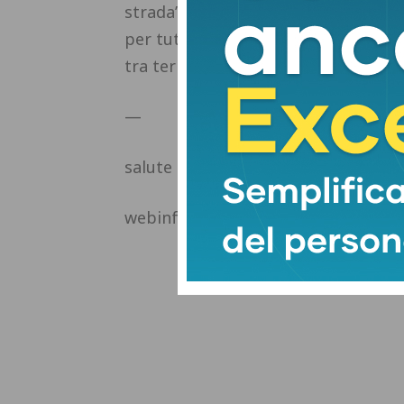
strada”, prosegue l’avvocato fasanes
per tutti. Quando si parla della sal
tra territori, né regioni più fortuna
—
salute
webinfo@adnkronos.com (Web Info