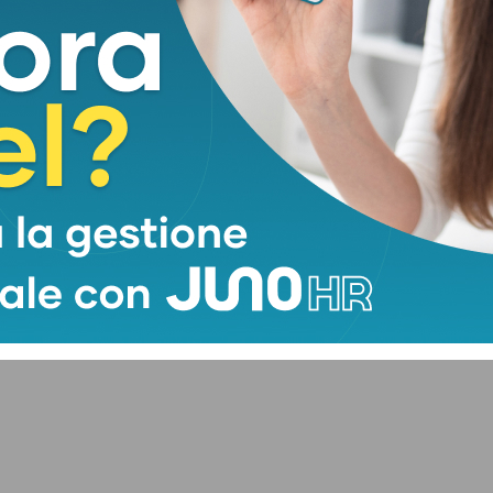
e, “ora quella strada deve diventare percorribile
ute dei bambini non ci possono essere classifiche
te e regioni costrette a inseguire”.
)