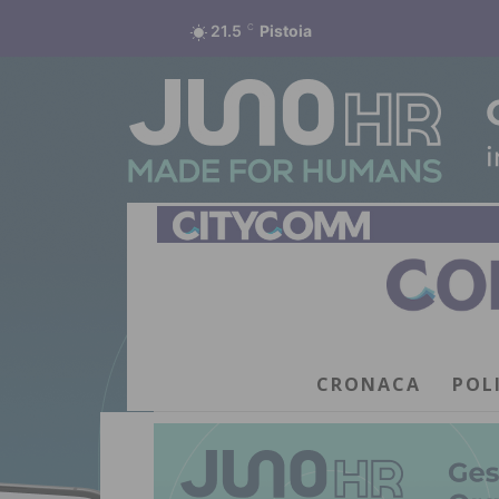
21.5
C
Pistoia
CRONACA
POL