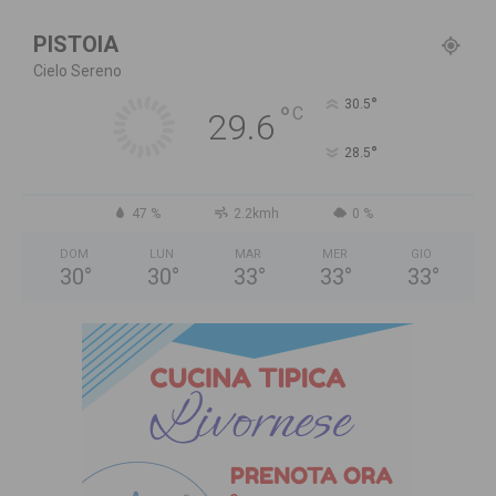
PISTOIA
Cielo Sereno
°
30.5
°
C
29.6
°
28.5
47 %
2.2kmh
0 %
DOM
LUN
MAR
MER
GIO
30
°
30
°
33
°
33
°
33
°