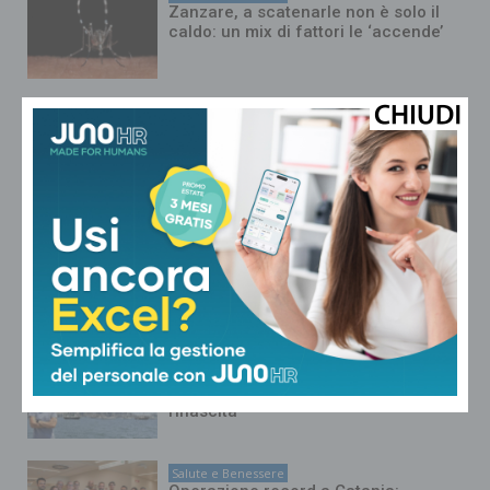
Zanzare, a scatenarle non è solo il
caldo: un mix di fattori le ‘accende’
Salute e Benessere
Dall’Ebola alla Dengue, la mappa dei
focolai dell’estate 2026
Salute e Benessere
‘Virus zombie’ nascosti nel ghiaccio,
sono pericolosi? Cosa dice l’esperto
Salute e Benessere
Tumori, Ail nello Stretto di Messina:
Federico nuota per la ricerca e la
rinascita
Salute e Benessere