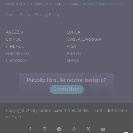
Sede legale: Via Cairoli, 30 - 57123 Livorno
pistoia@corrieretoscano.it
-
Cookie Policy
Privacy Policy
AREZZO
LUCCA
EMPOLI
MASSA CARRARA
FIRENZE
PISA
GROSSETO
PRATO
LIVORNO
SIENA
Pubblicità sulle nostre testate?
Contattaci
Copyright © Citycomm - p.iva 01950750495 | Tutti i diritti sono
riservati