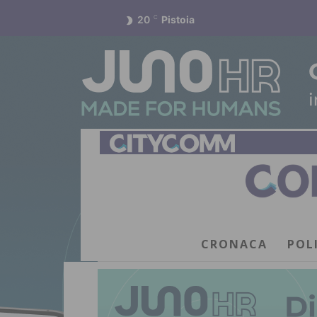
20
C
Pistoia
CRONACA
POL