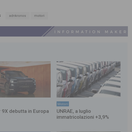
S
adnkronos
motori
Motori
 9X debutta in Europa
UNRAE, a luglio
immatricolazioni +3,9%