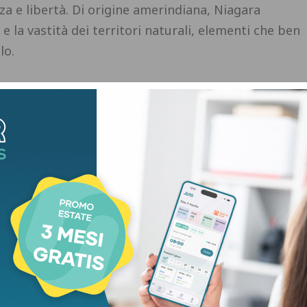
za e libertà. Di origine amerindiana, Niagara
 e la vastità dei territori naturali, elementi che ben
olo.
 della Strategia Naming del marchio Renault, il
zzo pensato sia per il lavoro quotidiano sia per
a molteplici utilizzi grazie a un’impostazione
na.
, il nuovo pick-up sarà assemblato nello
Argentina, e verrà presentato ufficialmente il 10
one nei mercati dell’America Latina inizierà entro