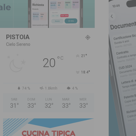
PISTOIA
Cielo Sereno
°
21
°
C
20
°
18.4
74 %
1.8kmh
4 %
SAB
DOM
LUN
MAR
MER
31
°
33
°
32
°
33
°
33
°