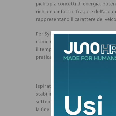
pick-up a concetti di energia, poten
richiama infatti il fragore dell’acqua
rappresentano il carattere del veic
Per Sylvia dos Santos, Responsabile
nome racchiude la promessa di un me
il tempo libero, capace di adattarsi 
pratica ma al tempo stesso moder
Ispirato al Concept svelato nel 2023
stabilimento Renault di Cordoba, in 
settembre 2026. La commercializzazi
la fine dello stesso anno.