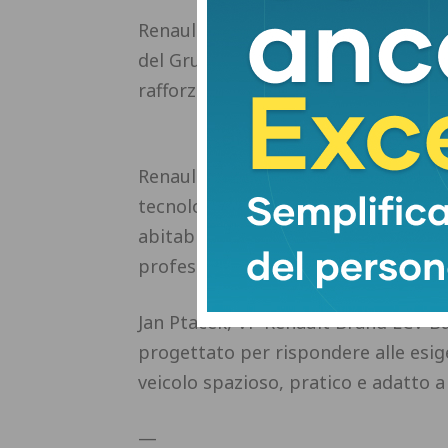
Renault punta molto sull’area latino
del Gruppo. Con Niagara, il march
rafforzata anche dai lanci di Renaul
Renault Niagara nasce con l’obietti
tecnologici avanzati e una forte at
abitabilità generosa, grande versatil
professionale sia all’utilizzo familia
Jan Ptacek, VP Renault Brand LCV Bu
progettato per rispondere alle esig
veicolo spazioso, pratico e adatto a 
—