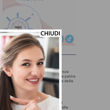
ULTIMI ARTICOLI
SALUTE E BENESSERE
Come dimagrire senza
contare le calorie e patire
la fame? La lezione delle
diete ‘veg’
DALLA TOSCANA
Un’altra giornata di
incendi di bosco, dalla