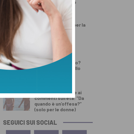
Toscana al Mugello
PRIMO PIANO
Numeri da record per la
festa d’agosto di
Lamporecchio
DEMOGRAFICA
Testosterone e
spermatozoi in calo?
Cosa c’è di vero nello
“Spermageddon”
DEMOGRAFICA
Licia Colò risponde ai
commenti sull’età: “Da
quando è un’offesa?”
(solo per le donne)
SEGUICI SUI SOCIAL