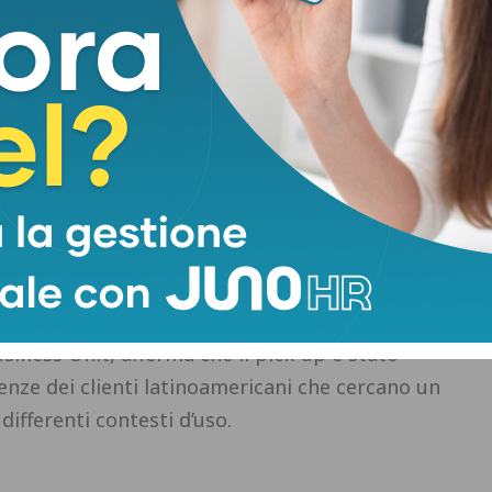
-americana, considerata strategica per la crescita
io amplia ulteriormente una gamma recentemente
t Boreal e Renault Kardian.
vo di coniugare un’estetica possente con contenuti
tenzione al comfort. Il nuovo pick-up promette
ità e soluzioni dedicate sia alla mobilità
re e ricreativo.
siness Unit, afferma che il pick-up è stato
enze dei clienti latinoamericani che cercano un
differenti contesti d’uso.