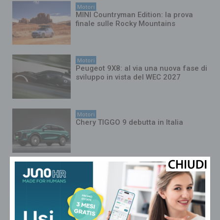
Motori
MINI Countryman Edition: la prova
finale sulle Rocky Mountains
Motori
Peugeot 9X8: al via una nuova fase di
sviluppo in vista del WEC 2027
Motori
Chery TIGGO 9 debutta in Italia
Motori
FIAT Grande Panda protagonista del
Jova Summer Party 2026