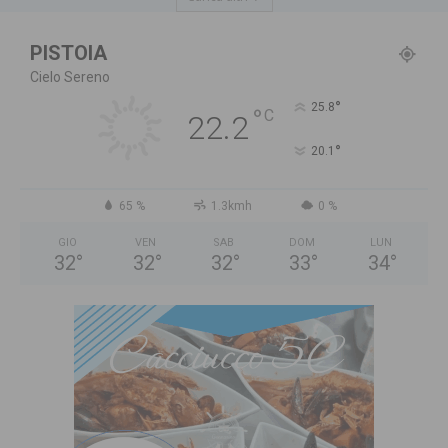
PISTOIA
Cielo Sereno
°
25.8
°
C
22.2
°
20.1
65 %
1.3kmh
0 %
GIO
VEN
SAB
DOM
LUN
32
°
32
°
32
°
33
°
34
°