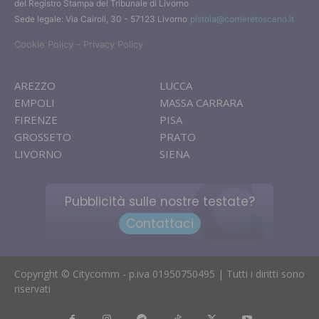
del Registro Stampa del Tribunale di Livorno
Sede legale: Via Cairoli, 30 - 57123 Livorno
pistoia@corrieretoscano.it
-
Cookie Policy
Privacy Policy
AREZZO
LUCCA
EMPOLI
MASSA CARRARA
FIRENZE
PISA
GROSSETO
PRATO
LIVORNO
SIENA
Pubblicità sulle nostre testate?
Contattaci
Copyright © Citycomm - p.iva 01950750495 | Tutti i diritti sono
riservati