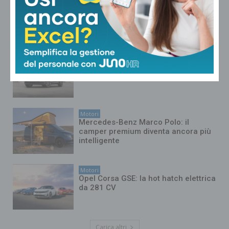
Motori
FIAT Professional Ducato festeggia
45 anni di innovazione e leadership
Motori
Audi Q9: il nuovo SUV ammiraglia
Motori
Mercedes-Benz Marco Polo: il
camper premium diventa ancora più
intelligente
Motori
Opel Corsa GSE: la hot hatch elettrica
da 281 CV
Carica altri