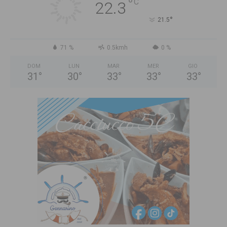
°
C
22.3
°
21.5
71 %
0.5kmh
0 %
DOM
LUN
MAR
MER
GIO
31
°
30
°
33
°
33
°
33
°