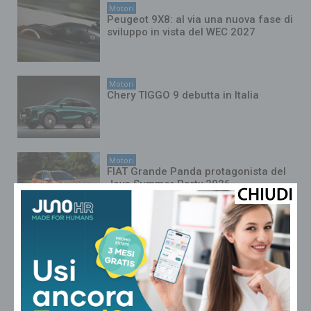
Motori
Peugeot 9X8: al via una nuova fase di
sviluppo in vista del WEC 2027
Motori
Chery TIGGO 9 debutta in Italia
Motori
FIAT Grande Panda protagonista del
Jova Summer Party 2026
Motori
FIAT Professional Ducato festeggia
45 anni di innovazione e leadership