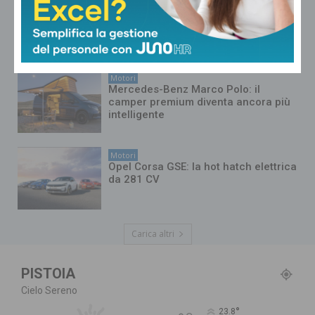
Motori
Audi Q9: il nuovo SUV ammiraglia
Motori
Mercedes-Benz Marco Polo: il
camper premium diventa ancora più
intelligente
Motori
Opel Corsa GSE: la hot hatch elettrica
da 281 CV
Carica altri
PISTOIA
Cielo Sereno
°
23.8