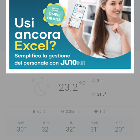
Motori
Opel Corsa GSE: la hot hatch elettrica
da 281 CV
Carica altri
PISTOIA
Cielo Sereno
°
24
°
C
23.2
°
21.8
66 %
2.2kmh
1 %
SAB
DOM
LUN
MAR
MER
30
°
32
°
32
°
31
°
20
°