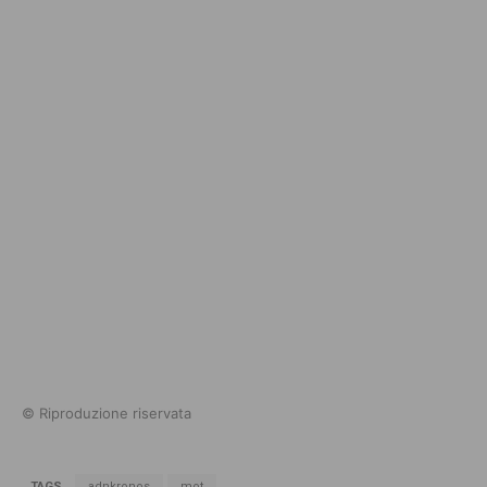
© Riproduzione riservata
TAGS
adnkronos
mot