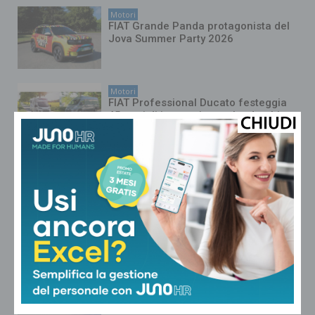
Motori
FIAT Grande Panda protagonista del
Jova Summer Party 2026
Motori
FIAT Professional Ducato festeggia
45 anni di innovazione e leadership
Motori
Audi Q9: il nuovo SUV ammiraglia
Motori
Mercedes-Benz Marco Polo: il
camper premium diventa ancora più
intelligente