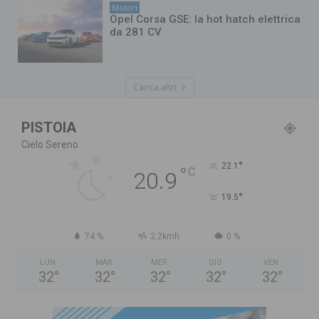
Motori
Opel Corsa GSE: la hot hatch elettrica
da 281 CV
Carica altri
PISTOIA
Cielo Sereno
°
22.1
°
C
20.9
°
19.5
74 %
2.2kmh
0 %
LUN
MAR
MER
GIO
VEN
32
°
32
°
32
°
32
°
32
°