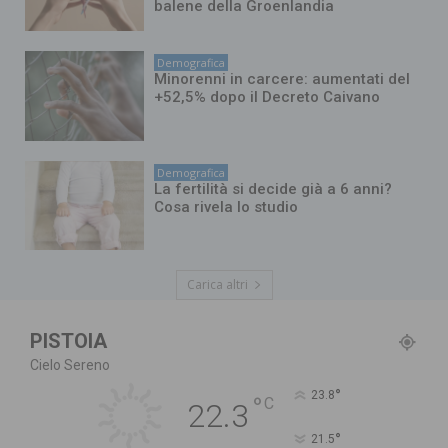
balene della Groenlandia
Demografica
Minorenni in carcere: aumentati del
+52,5% dopo il Decreto Caivano
Demografica
La fertilità si decide già a 6 anni?
Cosa rivela lo studio
Carica altri
PISTOIA
Cielo Sereno
°
23.8
°
C
22.3
°
21.5