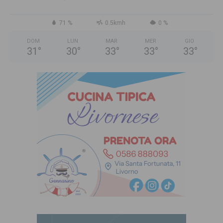
71 %
0.5kmh
0 %
DOM
LUN
MAR
MER
GIO
31
°
30
°
33
°
33
°
33
°