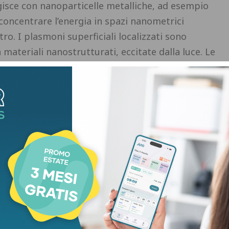
gisce con nanoparticelle metalliche, ad esempio
concentrare l’energia in spazi nanometrici
ro. I plasmoni superficiali localizzati sono
n materiali nanostrutturati, eccitate dalla luce. Le
iciali consentono di attivare processi fotoindotti,
condizioni di gran lunga più sostenibili rispetto
o che studia questi fenomeni prende il nome di
smonica è un approccio innovativo che sfrutta le
rficiali per promuovere reazioni chimiche". “In
– si possono generare campi elettrici molto
ni quantistici sono in grado di modificare la
simità della loro superficie e in particolare la loro
ale verso la catalisi plasmonica in termini di
essa consente di ridurre il consumo energetico
e, sostituendo condizioni drastiche, come alte