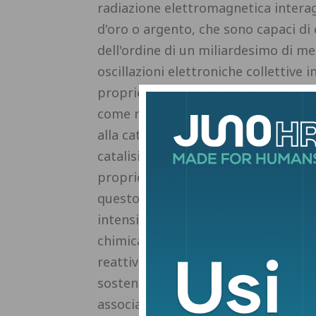
radiazione elettromagnetica intera
d'oro o argento, che sono capaci di 
dell'ordine di un miliardesimo di met
oscillazioni elettroniche collettive i
proprietà uniche dei plasmoni superf
come reazioni chimiche, utilizzando 
alla catalisi convenzionale. Il camp
catalisi plasmonica. La catalisi pla
proprietà ottiche dei plasmoni supe
questo modo – prosegue Giovannini 
intensi, che insieme ad altri fenome
chimica di sistemi molecolari in pros
reattività". Il grande interesse attu
sostenibilità è dovuto al fatto che 
associato alla catalisi convenzional