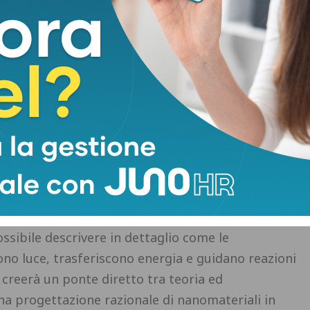
 luce visibile o solare. La catalisi plasmonica può
olare per la chimica sostenibile e l’energia verde.
 impatto che possono essere guidate o accelerate
o, tra le altre, la riduzione dell'anidride carbonica
sse chimico, la generazione di idrogeno tramite
fissazione dell’azoto in condizioni blande,
sulla Terra, come ad esempio il ferro, che sono
i. “Chopin ha l’obiettivo di costruire nuovi metodi
re questi fenomeni complessi, attraverso una
mi molecolari che delle nanostrutture. Grazie a
himica teorica, fisica della materia e
ssibile descrivere in dettaglio come le
no luce, trasferiscono energia e guidano reazioni
 creerà un ponte diretto tra teoria ed
a progettazione razionale di nanomateriali in