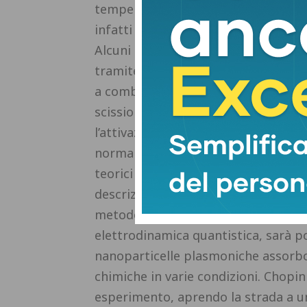
temperature o pressioni, con l’uso di
infatti avere vari utilizzi, in partic
Alcuni esempi di reazioni di grande
tramite processi plasmonici includon
a combustibili o molecole di intere
scissione fotoindotta dell’acqua, la 
l’attivazione di metalli abbondanti 
normalmente cataliticamente inattiv
teorici per modellizzare e prevede
descrizione atomistica sia dei siste
metodologie avanzate che uniscono c
elettrodinamica quantistica, sarà po
nanoparticelle plasmoniche assorbo
chimiche in varie condizioni. Chopin
esperimento, aprendo la strada a un