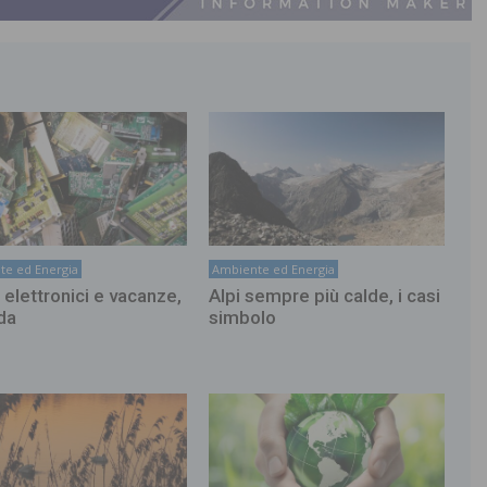
te ed Energia
Ambiente ed Energia
i elettronici e vacanze,
Alpi sempre più calde, i casi
da
simbolo