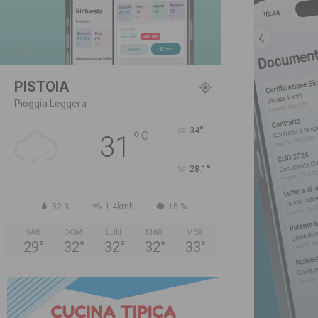
PISTOIA
Pioggia Leggera
°
34
°
C
31
°
28.1
52 %
1.4kmh
15 %
SAB
DOM
LUN
MAR
MER
29
°
32
°
32
°
32
°
33
°