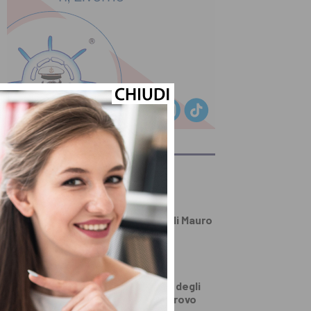
ULTIMI ARTICOLI
PRIMO PIANO
Sgomento per la
prematura morte di Mauro
Ducceschi
PRIMO PIANO
Pistoia dalla parte degli
anziani: punti di ritrovo