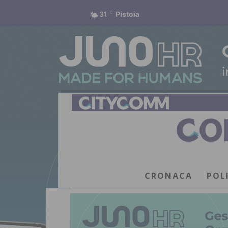
31
C
Pistoia
CRONACA
POL