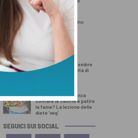
aperti tutto agosto
PRIMO PIANO
Quarrata ricorda Gino
Bracali, Giordano
Cappellini e Mario
Innocenti
PRIMO PIANO
Carta d’identità
elettronica, a settembre
cambiano le modalità di
rilascio
SALUTE E BENESSERE
Come dimagrire senza
contare le calorie e patire
la fame? La lezione delle
diete ‘veg’
SEGUICI SUI SOCIAL