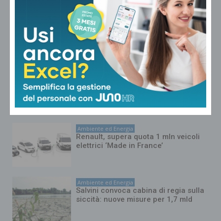
Ambiente ed Energia
Oropan, l’ad Forte: “Tra identità e
memoria il nostro pane viaggia in 26
paesi del mondo”
Ambiente ed Energia
Siccità, Finapp: “Neve sulle Alpi quasi
esaurita e suoli di pianura in forte
aridità”
Ambiente ed Energia
Renault, supera quota 1 mln veicoli
elettrici ‘Made in France’
Ambiente ed Energia
Salvini convoca cabina di regia sulla
siccità: nuove misure per 1,7 mld