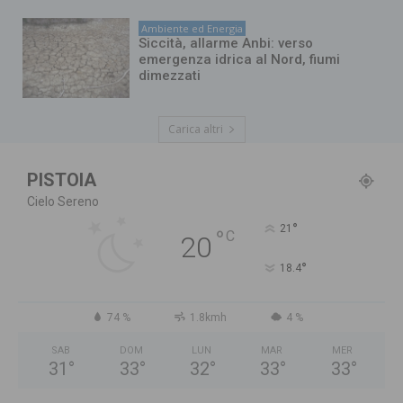
Ambiente ed Energia
Siccità, allarme Anbi: verso
emergenza idrica al Nord, fiumi
dimezzati
Carica altri
PISTOIA
Cielo Sereno
°
21
°
C
20
°
18.4
74 %
1.8kmh
4 %
SAB
DOM
LUN
MAR
MER
31
°
33
°
32
°
33
°
33
°