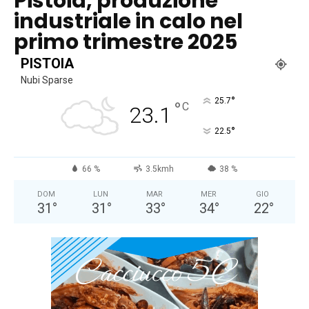
Pistoia, produzione
industriale in calo nel
primo trimestre 2025
PISTOIA
Nubi Sparse
°
25.7
°
C
23.1
°
22.5
66 %
3.5kmh
38 %
DOM
LUN
MAR
MER
GIO
31
°
31
°
33
°
34
°
22
°