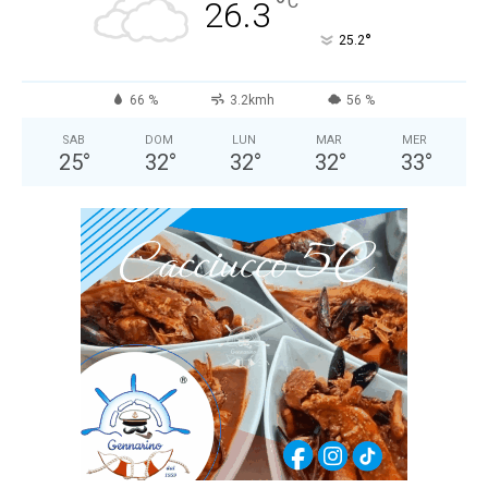
°
C
26.3
°
25.2
66 %
3.2kmh
56 %
SAB
DOM
LUN
MAR
MER
25
°
32
°
32
°
32
°
33
°