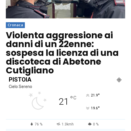
Cronaca
Violenta aggressione ai
danni di un 22enne:
sospesa la licenza di una
discoteca di Abetone
Cutigliano
PISTOIA
Cielo Sereno
°
21.9
°
C
21
°
19.6
76 %
1.3kmh
0 %