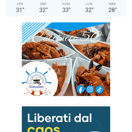
VEN
SAB
DOM
LUN
MAR
31
°
32
°
33
°
32
°
28
°