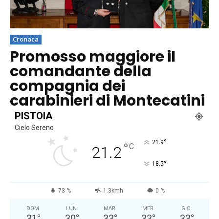
Cronaca
Promosso maggiore il
comandante della
compagnia dei
carabinieri di Montecatini
PISTOIA
Cielo Sereno
°
21.9
°
C
21.2
°
18.5
73 %
1.3kmh
0 %
DOM
LUN
MAR
MER
GIO
31
°
30
°
33
°
33
°
33
°