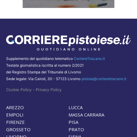
Supplemento del quotidiano telematico
CorriereToscano.it
Testata giornalistica iscritta al numero 2/2021
del Registro Stampa del Tribunale di Livorno
Sede legale: Via Cairoli, 30 - 57123 Livorno
pistoia@corrieretoscano.it
-
Cookie Policy
Privacy Policy
AREZZO
LUCCA
EMPOLI
MASSA CARRARA
FIRENZE
PISA
GROSSETO
PRATO
LIVORNO
SIENA