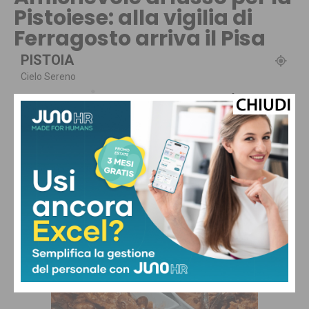
Pistoiese: alla vigilia di
Ferragosto arriva il Pisa
PISTOIA
Cielo Sereno
°
22.2
°
C
21.7
°
19
62 %
1.8kmh
0 %
GIO
VEN
SAB
DOM
LUN
31
°
32
°
33
°
34
°
30
°